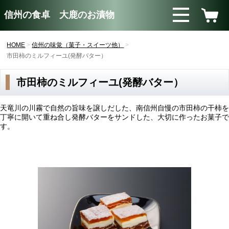
信州の食卓 大鹿のお漬物
HOME
信州の味覚（菓子・スイーツ他）
市田柿のミルフィーユ(発酵バター）
市田柿のミルフィーユ(発酵バター）
天竜川の川霧で自然の旨味を譲しだした、南信州自慢の市田柿の干柿を
丁寧に開いて重ね合し発酵バターをサンドした、大切に作ったお菓子で
す。