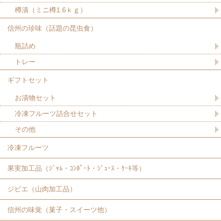
樽漬（ミニ樽1.6ｋｇ）
信州の珍味（話題の昆虫食）
瓶詰め
トレー
ギフトセット
お漬物セット
冷凍フルーツ詰合せセット
その他
冷凍フルーツ
果実加工品（ｼﾞｬﾑ・ｺﾝﾎﾟｰﾄ・ｼﾞｭｰｽ・ｹｰｷ等）
ジビエ（山肉加工品）
信州の味覚（菓子・スイーツ他）