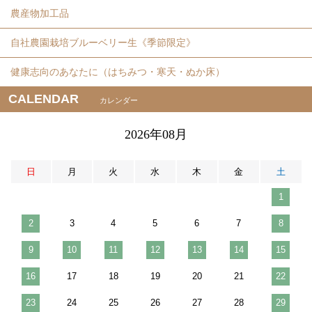
農産物加工品
自社農園栽培ブルーベリー生《季節限定》
健康志向のあなたに（はちみつ・寒天・ぬか床）
CALENDAR
カレンダー
2026年08月
日
月
火
水
木
金
土
1
2
3
4
5
6
7
8
9
10
11
12
13
14
15
16
17
18
19
20
21
22
23
24
25
26
27
28
29