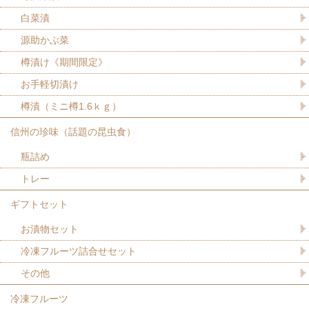
白菜漬
源助かぶ菜
樽漬け《期間限定》
お手軽切漬け
樽漬（ミニ樽1.6ｋｇ）
信州の珍味（話題の昆虫食）
瓶詰め
トレー
ギフトセット
お漬物セット
冷凍フルーツ詰合せセット
その他
冷凍フルーツ