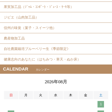
果実加工品（ｼﾞｬﾑ・ｺﾝﾎﾟｰﾄ・ｼﾞｭｰｽ・ｹｰｷ等）
ジビエ（山肉加工品）
信州の味覚（菓子・スイーツ他）
農産物加工品
自社農園栽培ブルーベリー生《季節限定》
健康志向のあなたに（はちみつ・寒天・ぬか床）
CALENDAR
カレンダー
2026年08月
日
月
火
水
木
金
土
1