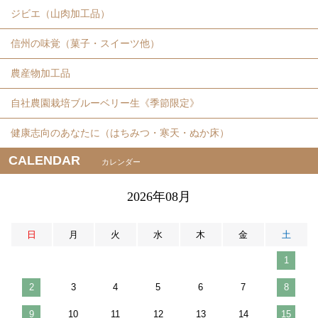
ジビエ（山肉加工品）
信州の味覚（菓子・スイーツ他）
農産物加工品
自社農園栽培ブルーベリー生《季節限定》
健康志向のあなたに（はちみつ・寒天・ぬか床）
CALENDAR
カレンダー
2026年08月
日
月
火
水
木
金
土
1
2
3
4
5
6
7
8
9
10
11
12
13
14
15