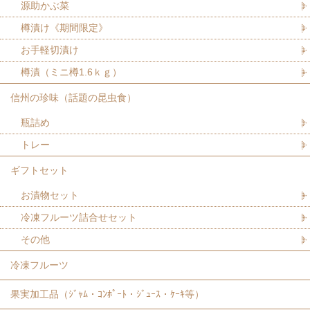
源助かぶ菜
樽漬け《期間限定》
お手軽切漬け
樽漬（ミニ樽1.6ｋｇ）
信州の珍味（話題の昆虫食）
瓶詰め
トレー
ギフトセット
お漬物セット
冷凍フルーツ詰合せセット
その他
冷凍フルーツ
果実加工品（ｼﾞｬﾑ・ｺﾝﾎﾟｰﾄ・ｼﾞｭｰｽ・ｹｰｷ等）