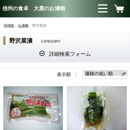
信州の食卓 大鹿のお漬物
HOME
お漬物
野沢菜漬
野沢菜漬
CATEGORY
詳細検索フォーム
表示順 :