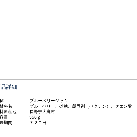
商品詳細
名称 ブルーベリージャム
材料名 ブルーベリー、砂糖、凝固剤（ペクチン）、クエン酸
原料原産地 長野県大鹿村
内容量 350ｇ
賞味期間 ７２０日