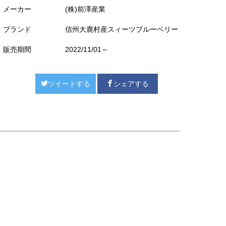
メーカー
(株)前澤産業
ブランド
信州大鹿村産スィーツブルーベリー
販売期間
2022/11/01～
ツイートする
シェアする