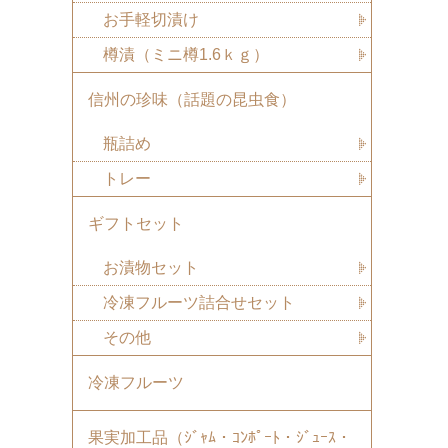
お手軽切漬け
樽漬（ミニ樽1.6ｋｇ）
信州の珍味（話題の昆虫食）
瓶詰め
トレー
ギフトセット
お漬物セット
冷凍フルーツ詰合せセット
その他
冷凍フルーツ
果実加工品（ｼﾞｬﾑ・ｺﾝﾎﾟｰﾄ・ｼﾞｭｰｽ・