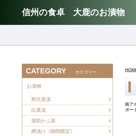
信州の食卓 大鹿のお漬物
CATEGORY
HOM
カテゴリー
お漬物
野沢菜漬
南ア
ポー
白菜漬
源助かぶ菜
樽漬け《期間限定》