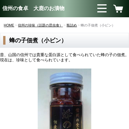
信州の食卓 大鹿のお漬物
HOME
信州の珍味（話題の昆虫食）
瓶詰め
蜂の子佃煮（小ビン）
蜂の子佃煮（小ビン）
昔、山国の信州では貴重な蛋白源として食べられていた蜂の子の佃煮。
現在は、珍味として食べられています。