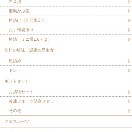
白菜漬
源助かぶ菜
樽漬け《期間限定》
お手軽切漬け
樽漬（ミニ樽1.6ｋｇ）
信州の珍味（話題の昆虫食）
瓶詰め
トレー
ギフトセット
お漬物セット
冷凍フルーツ詰合せセット
その他
冷凍フルーツ