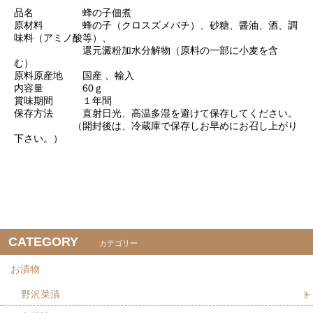
品名 蜂の子佃煮
原材料 蜂の子（クロスズメバチ）、砂糖、醤油、酒、調
味料（アミノ酸等）、
還元澱粉加水分解物（原料の一部に小麦を含
む）
原料原産地 国産 、輸入
内容量 60ｇ
賞味期間 １年間
保存方法 直射日光、高温多湿を避けて保存してください。
（開封後は、冷蔵庫で保存しお早めにお召し上がり
下さい。）
CATEGORY
カテゴリー
お漬物
野沢菜漬