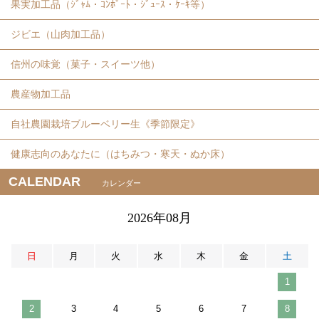
果実加工品（ｼﾞｬﾑ・ｺﾝﾎﾟｰﾄ・ｼﾞｭｰｽ・ｹｰｷ等）
ジビエ（山肉加工品）
信州の味覚（菓子・スイーツ他）
農産物加工品
自社農園栽培ブルーベリー生《季節限定》
健康志向のあなたに（はちみつ・寒天・ぬか床）
CALENDAR
カレンダー
2026年08月
日
月
火
水
木
金
土
1
2
3
4
5
6
7
8